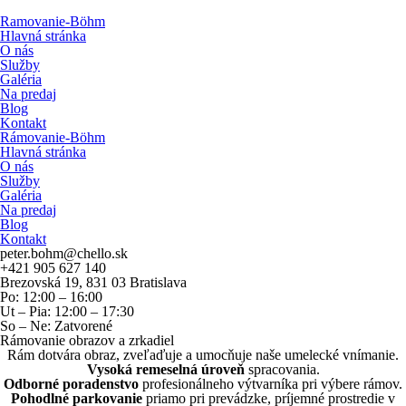
Ramovanie-Böhm
Hlavná stránka
O nás
Služby
Galéria
Na predaj
Blog
Kontakt
Rámovanie-Böhm
Hlavná stránka
O nás
Služby
Galéria
Na predaj
Blog
Kontakt
peter.bohm@chello.sk
+421 905 627 140
Brezovská 19, 831 03 Bratislava
Po: 12:00 – 16:00
Ut – Pia: 12:00 – 17:30
So – Ne: Zatvorené
Rámovanie obrazov a zrkadiel
Rám dotvára obraz, zveľaďuje a umocňuje naše umelecké vnímanie.
Vysoká remeselná úroveň
spracovania.
Odborné poradenstvo
profesionálneho výtvarníka pri výbere rámov.
Pohodlné parkovanie
priamo pri prevádzke, príjemné prostredie v