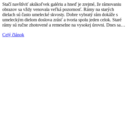
Stačí navštíviť akúkoľvek galériu a hneď je zrejmé, že rámovaniu
obrazov sa vždy venovala veľká pozornosť. Rámy na starých
dielach sú často umelecké skvosty. Dobre vybratý rám dokáže s
umeleckým dielom doslova zrásť a tvoria spolu jeden celok. Staré
rámy sú ručne zhotovené a remeselne na vysokej úrovni. Dnes sa…
Celý článok